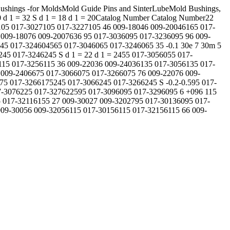
ings -for MoldsMold Guide Pins and SinterLubeMold Bushings,
 30 d 1 = 32 S d 1 = 18 d 1 = 20Catalog Number Catalog Number22
105 017-3027105 017-3227105 46 009-18046 009-20046165 017-
009-18076 009-2007636 95 017-3036095 017-3236095 96 009-
45 017-324604565 017-3046065 017-3246065 35 -0.1 30e 7 30m 5
45 017-3246245 S d 1 = 22 d 1 = 2455 017-3056055 017-
115 017-3256115 36 009-22036 009-24036135 017-3056135 017-
 009-2406675 017-3066075 017-3266075 76 009-22076 009-
5 017-3266175245 017-3066245 017-3266245 S -0.2-0.595 017-
17-3076225 017-327622595 017-3096095 017-3296095 6 +096 115
5 017-32116155 27 009-30027 009-3202795 017-30136095 017-
09-30056 009-32056115 017-30156115 017-32156115 66 009-