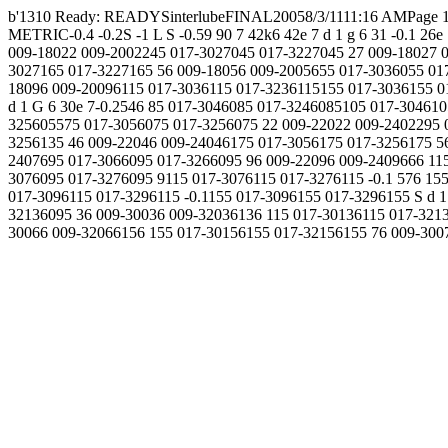
b'1310 Ready: READYSinterlubeFINAL20058/3/1111:16 AMPage 17
METRIC-0.4 -0.2S -1 L S -0.59 90 7 42k6 42e 7 d 1 g 6 31 -0.1 26e
009-18022 009-2002245 017-3027045 017-3227045 27 009-18027 
3027165 017-3227165 56 009-18056 009-2005655 017-3036055 017
18096 009-20096115 017-3036115 017-3236115155 017-3036155 01
d 1 G 6 30e 7-0.2546 85 017-3046085 017-3246085105 017-304610
325605575 017-3056075 017-3256075 22 009-22022 009-2402295 
3256135 46 009-22046 009-24046175 017-3056175 017-3256175 5
2407695 017-3066095 017-3266095 96 009-22096 009-2409666 115
3076095 017-3276095 9115 017-3076115 017-3276115 -0.1 576 155
017-3096115 017-3296115 -0.1155 017-3096155 017-3296155 S d 1
32136095 36 009-30036 009-32036136 115 017-30136115 017-321
30066 009-32066156 155 017-30156155 017-32156155 76 009-300