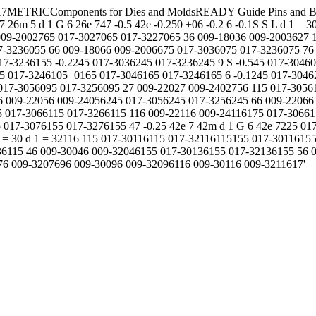
METRICComponents for Dies and MoldsREADY Guide Pins and Bush
 7 26m 5 d 1 G 6 26e 747 -0.5 42e -0.250 +06 -0.2 6 -0.1S S L d 1 =
009-2002765 017-3027065 017-3227065 36 009-18036 009-2003627 
-3236055 66 009-18066 009-2006675 017-3036075 017-3236075 76 
7-3236155 -0.2245 017-3036245 017-3236245 9 S -0.545 017-30460
5 017-3246105+0165 017-3046165 017-3246165 6 -0.1245 017-30462
017-3056095 017-3256095 27 009-22027 009-2402756 115 017-3056
6 009-22056 009-24056245 017-3056245 017-3256245 66 009-22066
 017-3066115 017-3266115 116 009-22116 009-24116175 017-306617
 017-3076155 017-3276155 47 -0.25 42e 7 42m d 1 G 6 42e 7225 0
 = 30 d 1 = 32116 115 017-30116115 017-32116115155 017-3011615
36115 46 009-30046 009-32046155 017-30136155 017-32136155 56 0
76 009-3207696 009-30096 009-32096116 009-30116 009-3211617'